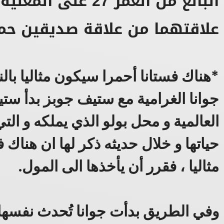
البالغ من العمر 27 عل
علاقتهما من علاقة صديقين حم
*هناك فستانا أحمرا سيكون مثاليا بال
جوانا الغرامية مع ستيف جوبز بدأ س
العالمية و محل بولو الذي يملكه و ال
حياتها و خلال حديثه ذكر لها ان هناك ف
مثاليا ، فقرر أن يأخذها الى المول.
وفي الطريق بدأت جوانا تُحدث نفسها و