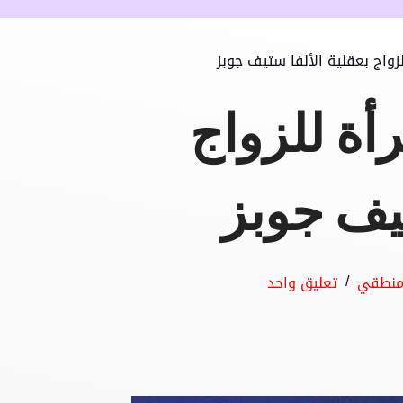
لزواج بعقلية الألفا ستيف جوبز
أة للزواج
تيف جوبز
منطقي
تعليق واحد