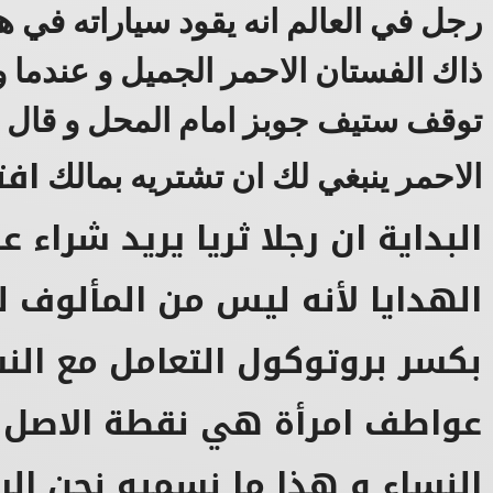
رجل في العالم انه يقود سياراته في ه
ذاك الفستان الاحمر الجميل و عندما و
توقف ستيف جوبز امام المحل و قال له
افت
الاحمر ينبغي لك ان تشتريه بمالك
البداية ان رجلا ثريا يريد شراء
الهدايا لأنه ليس من المألوف ل
بكسر بروتوكول التعامل مع الن
عواطف امرأة هي نقطة الاصل ا
النساء و هذا ما نسميه نحن الرج