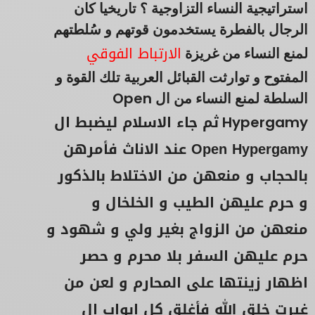
استراتيجية النساء التزاوجية ؟ تاريخيا كان
الرجال بالفطرة يستخدمون قوتهم و سُلطتهم
الارتباط الفوقي
لمنع النساء من غريزة
المفتوح و توارثت القبائل العربية تلك القوة و
السلطة لمنع النساء من ال Open
ثم جاء الاسلام ليضبط ال
Hypergamy
Open Hypergamy عند الاناث فأمرهن
بالحجاب و منعهن من الاختلاط بالذكور
و حرم عليهن الطيب و الخلخال و
منعهن من الزواج بغير ولي و شهود و
حرم عليهن السفر بلا محرم و حصر
اظهار زينتها على المحارم و لعن من
غيرت خلق الله فأغلق كل ابواب ال