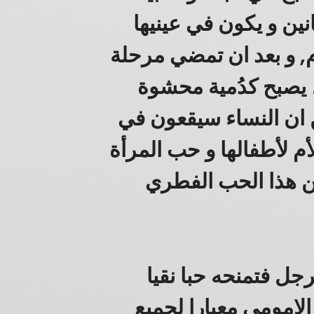
انين و يكون في عينيها
, و بعد ان تمضي مرحلة
، يصبح كدُمية محشوة
 ان النساء سيقعون في
أم لأطفالها و حب المرأة
كن هذا الحب الفطري
جل فتمنحه حبا نقيا
لامومي معيارا لجميع