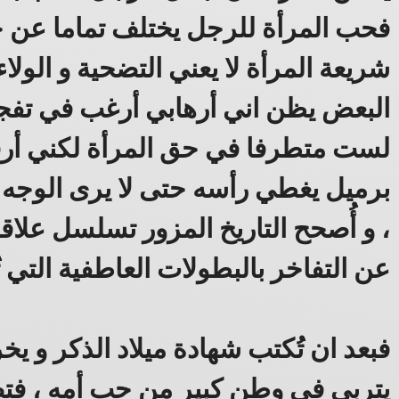
فحب المرأة للرجل يختلف تماما عن ح
شريعة المرأة لا يعني التضحية و الولاء
البعض يظن اني أرهابي أرغب في تفجير
لست متطرفا في حق المرأة لكني أر
برميل يغطي رأسه حتى لا يرى الوجه 
، و أُصحح التاريخ المزور تسلسل علاق
عن التفاخر بالبطولات العاطفية التي 
فبعد ان تُكتب شهادة ميلاد الذكر و يخر
يتربى في وطن كبير من حب أمه ، فتصبح