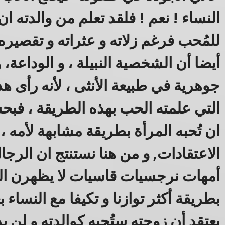
النساء ! نعم ! فلقد تعلم من والدته ا
للمُحب فرغم زلاته و عثراته و تقصيره 
أيضا أن الشخصية النبيلة ، و الوداعة، و
جوهرية في طبيعة الأنثى ، لأنه رأى ه
التي علمته الحب بهذه الطريقة ، فبح
ان تُحبه المرأة بطريقة مشابهة لأمه 
الاعتقادات, و من هنا نستنتج ان الرجا
أمهات نرجسيات قاسيات لا يظهرن الح
بطريقة أكثر توازنا و تكيفا مع النساء 
يعتقد أن زوجته ستُحبه كوالدته و لن 