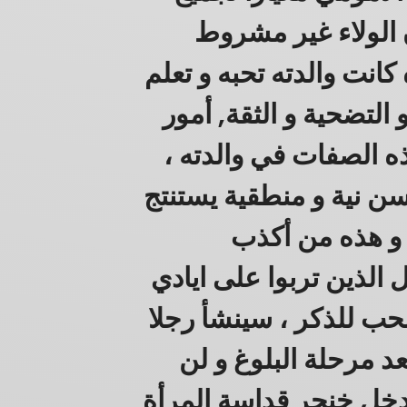
ن الولاء غير مشروط
كانت والدته تحبه و تعلم
 التضحية و الثقة, أمور
ذه الصفات في والدته ،
سن نية و منطقية يستنتج
، و هذه من أكذب
ل الذين تربوا على ايادي
ب للذكر ، سينشأ رجلا
بعد مرحلة البلوغ و لن
يدخل خنجر قداسة المرأة