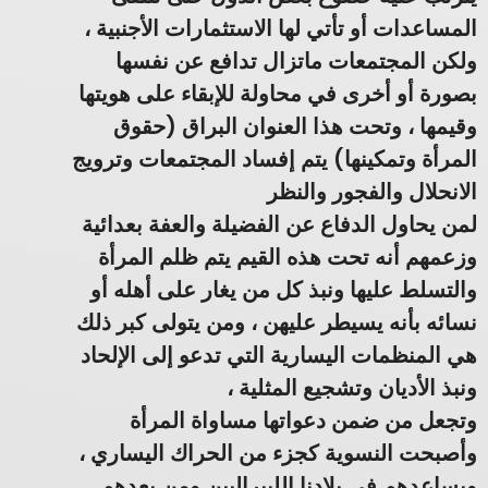
المساعدات أو تأتي لها الاستثمارات الأجنبية ،
ولكن المجتمعات ماتزال تدافع عن نفسها
بصورة أو أخرى في محاولة للإبقاء على هويتها
وقيمها ، وتحت هذا العنوان البراق (حقوق
المرأة وتمكينها) يتم إفساد المجتمعات وترويج
الانحلال والفجور والنظر
لمن يحاول الدفاع عن الفضيلة والعفة بعدائية
وزعمهم أنه تحت هذه القيم يتم ظلم المرأة
والتسلط عليها ونبذ كل من يغار على أهله أو
نسائه بأنه يسيطر عليهن ، ومن يتولى كبر ذلك
هي المنظمات اليسارية التي تدعو إلى الإلحاد
ونبذ الأديان وتشجيع المثلية ،
وتجعل من ضمن دعواتها مساواة المرأة
وأصبحت النسوية كجزء من الحراك اليساري ،
ويساعدهم في بلادنا الليبراليين ومن بعدهم