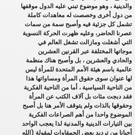
والدينية ، وهو موضوع تبني عليه الدول موقفها
من دول أخرى وخصصت له معاهدات كاملة
تشمل كل جزئية فيه وأصبح سمة من سمات
عصرنا الحاضر،
وعليه ظهرت الحركة النسوية
التي أشغلت ومازالت تشغل العالم في
موجاتها المختلفة عبر القرنين العشرين
والحادي والعشرين ، بل وأصبح هناك منظمة
عالمية باسم هيئة الأمم المتحدة للمرأة ليس
لها عنوان سوى حقوق المرأة ومساواتها هذا
من الناحية السياسية ،
أما من الناحية الفكرية
فقد دبجت مئات بل آلاف الكتب عن المرأة
وحقوقها بالذات ولم يتوقف الأمر هنا بل أصبح
الموضوع واحدا من أهم الصراعات الفكرية
بين التيارات الدينية والمدنية لذا يعجب الواحد
أحيانا من ترديد بعض الحمقاوات لمقولة (الله