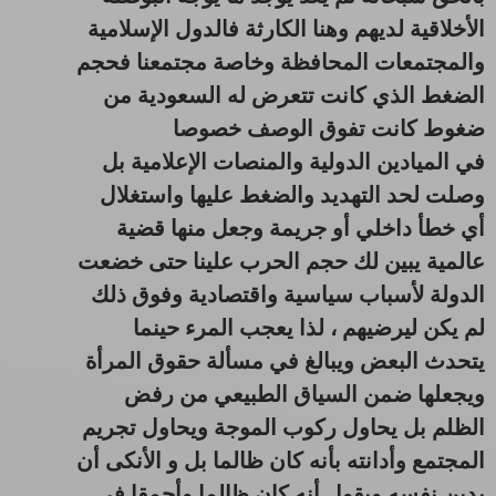
الأخلاقية لديهم وهنا الكارثة فالدول الإسلامية
والمجتمعات المحافظة وخاصة مجتمعنا فحجم
الضغط الذي كانت تتعرض له السعودية من
ضغوط كانت تفوق الوصف خصوصا
في الميادين الدولية والمنصات الإعلامية بل
وصلت لحد التهديد والضغط عليها واستغلال
أي خطأ داخلي أو جريمة وجعل منها قضية
عالمية يبين لك حجم الحرب علينا حتى خضعت
الدولة لأسباب سياسية واقتصادية وفوق ذلك
لم يكن ليرضيهم ، لذا يعجب المرء حينما
يتحدث البعض ويبالغ في مسألة حقوق المرأة
ويجعلها ضمن السياق الطبيعي من رفض
الظلم بل يحاول ركوب الموجة ويحاول تجريم
المجتمع وأدانته بأنه كان ظالما بل و الأنكى أن
يدين نفسه ويقول أنه كان ظالما وأحمقا في